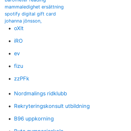
mammaledighet ersättning
spotify digital gift card
johanna jönsson,
oXlt
iRO
ev
fizu
zzPFk
Nordmalings ridklubb
Rekryteringskonsult utbildning
B96 uppkorning