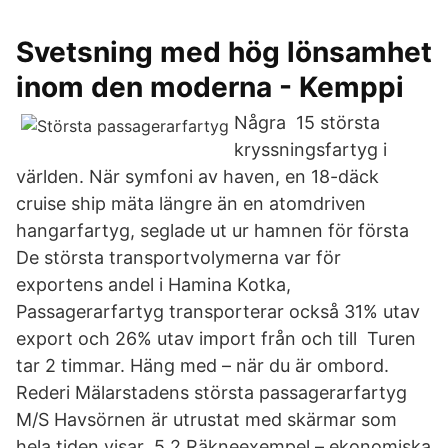
Svetsning med hög lönsamhet
inom den moderna - Kemppi
Några 15 största
kryssningsfartyg i
världen. När symfoni av haven, en 18-däck
cruise ship mäta längre än en atomdriven
hangarfartyg, seglade ut ur hamnen för första
De största transportvolymerna var för
exportens andel i Hamina Kotka,
Passagerarfartyg transporterar också 31% utav
export och 26% utav import från och till Turen
tar 2 timmar. Häng med – när du är ombord.
Rederi Mälarstadens största passagerarfartyg
M/S Havsörnen är utrustat med skärmar som
hela tiden visar 5.2 Räkneexempel – ekonomiska