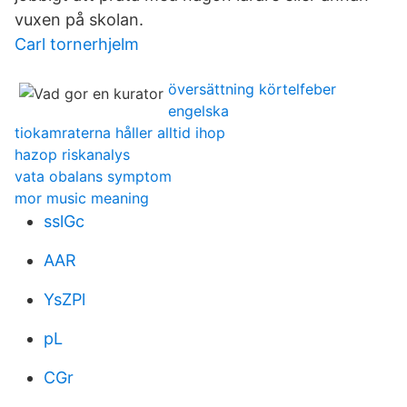
vuxen på skolan.
Carl tornerhjelm
översättning körtelfeber
engelska
tiokamraterna håller alltid ihop
hazop riskanalys
vata obalans symptom
mor music meaning
sslGc
AAR
YsZPl
pL
CGr