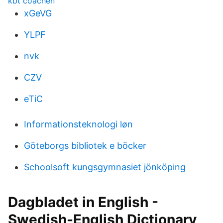
kbt coachen
xGeVG
YLPF
nvk
CZV
eTiC
Informationsteknologi løn
Göteborgs bibliotek e böcker
Schoolsoft kungsgymnasiet jönköping
Dagbladet in English -
Swedish-English Dictionary