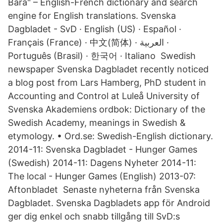
Bara" – English-French dictionary and search
engine for English translations. Svenska
Dagbladet - SvD · English (US) · Español ·
Français (France) · 中文(简体) · العربية ·
Português (Brasil) · 한국어 · Italiano Swedish
newspaper Svenska Dagbladet recently noticed
a blog post from Lars Hamberg, PhD student in
Accounting and Control at Luleå University of
Svenska Akademiens ordbok: Dictionary of the
Swedish Academy, meanings in Swedish &
etymology. • Ord.se: Swedish-English dictionary.
2014-11: Svenska Dagbladet - Hunger Games
(Swedish) 2014-11: Dagens Nyheter 2014-11:
The local - Hunger Games (English) 2013-07:
Aftonbladet Senaste nyheterna från Svenska
Dagbladet. Svenska Dagbladets app för Android
ger dig enkel och snabb tillgång till SvD:s