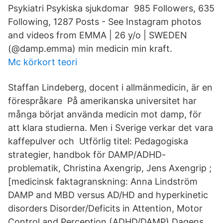
Psykiatri Psykiska sjukdomar 985 Followers, 635
Following, 1287 Posts - See Instagram photos
and videos from EMMA | 26 y/o | SWEDEN
(@damp.emma) min medicin min kraft.
Mc körkort teori
Staffan Lindeberg, docent i allmänmedicin, är en
förespråkare På amerikanska universitet har
många börjat använda medicin mot damp, för
att klara studierna. Men i Sverige verkar det vara
kaffepulver och Utförlig titel: Pedagogiska
strategier, handbok för DAMP/ADHD-
problematik, Christina Axengrip, Jens Axengrip ;
[medicinsk faktagranskning: Anna Lindström
DAMP and MBD versus AD/HD and hyperkinetic
disorders Disorder/Deficits in Attention, Motor
Control and Perception (ADHD/DAMP) Dagens