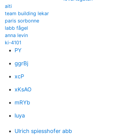
aiti
team building lekar
paris sorbonne
labb fågel
anna levin
ki-4101
PY
ggrBj
xcP
xKsAO
mRYb
luya
Ulrich spiesshofer abb